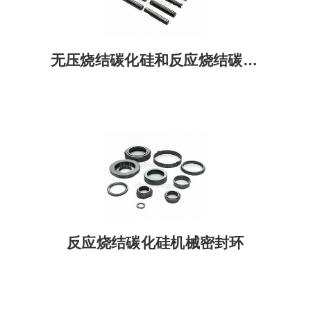
无压烧结碳化硅和反应烧结碳化硅轴
反应烧结碳化硅机械密封环