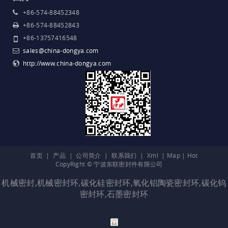
+86-574-88452348
+86-574-88452843
+86-13757416548
sales@china-dongya.com
http://www.china-dongya.com
首页
|
产品
|
公司简介
|
联系我们
|
Xml
|
Map
|
Hot
CopyRight © 宁波东联密封件有限公司
机械密封
,
机械密封环
,
碳化硅密封环
,
氧化铝陶瓷密封环
,
碳化钨
密封环
,
石墨密封环