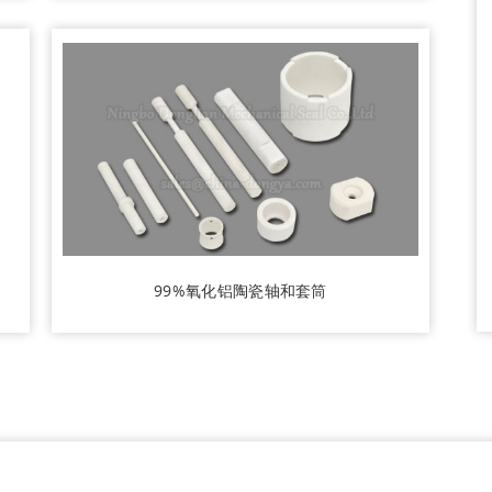
99%氧化铝陶瓷轴和套筒