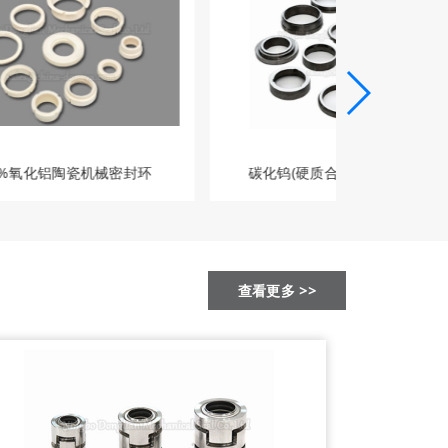
.5%氧化铝陶瓷机械密封环
碳化钨(硬质合金）机械密封环
查看更多 >>