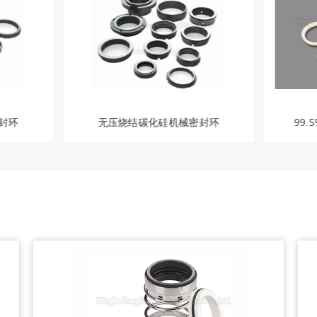
封环
无压烧结碳化硅机械密封环
99