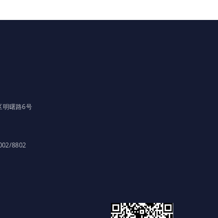
区明曙路6号
002/8802