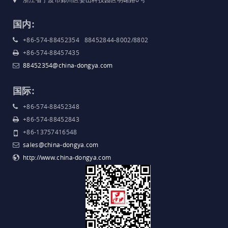
国内:
+86-574-88452354 88452844-8002/8802
+86-574-88457435
88452354@china-dongya.com
国际:
+86-574-88452348
+86-574-88452843
+86-13757416548
sales@china-dongya.com
http://www.china-dongya.com