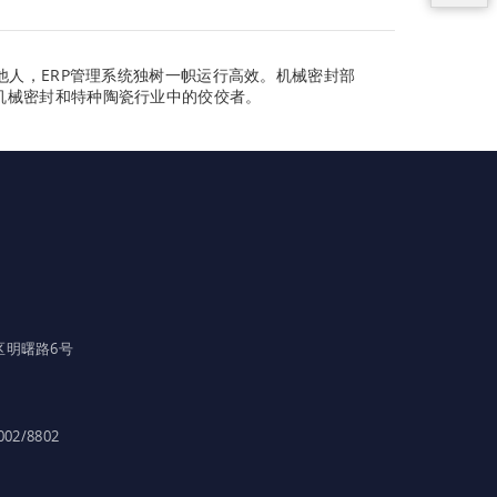
他人，ERP管理系统独树一帜运行高效。机械密封部
机械密封和特种陶瓷行业中的佼佼者。
区明曙路6号
002/8802