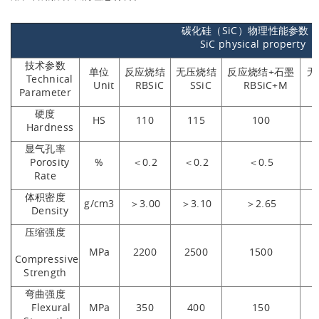
碳化硅（SiC）物理性能参数
SiC physical property
技术参数
单位
反应烧结
无压烧结
反应烧结+石墨
无
Technical
Unit
RBSiC
SSiC
RBSiC+M
Parameter
硬度
HS
110
115
100
Hardness
显气孔率
Porosity
%
＜0.2
＜0.2
＜0.5
Rate
体积密度
g/cm3
＞3.00
＞3.10
＞2.65
Density
压缩强度
MPa
2200
2500
1500
Compressive
Strength
弯曲强度
Flexural
MPa
350
400
150